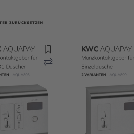
LTER ZURÜCKSETZEN
C
AQUAPAY
KWC
AQUAPAY
ontaktgeber für
Münzkontaktgeber fü
31 Duschen
Einzeldusche
ANTEN
AQUA803
2 VARIANTEN
AQUA800