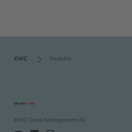
KWC
Produkte
KWC Group Management AG