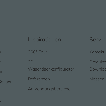
Inspirationen
Servic
e
360° Tour
Kontakt
e
3D-
Produkt
Waschtischkonfigurator
Downlo
ur
Referenzen
Messen 
Sensor
Anwendungsbereiche
e