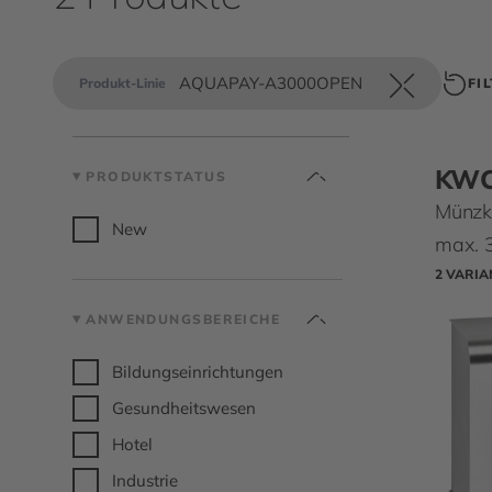
AQUAPAY-A3000OPEN
Produkt-Linie
FI
KW
PRODUKTSTATUS
Münzk
New
max. 
2 VARI
ANWENDUNGSBEREICHE
Bildungseinrichtungen
Gesundheitswesen
Hotel
Industrie