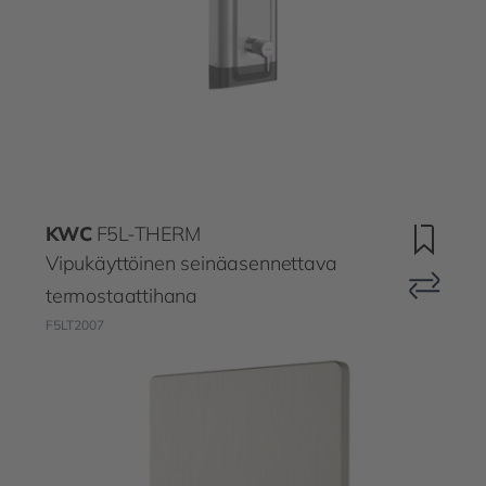
KWC
F5L-THERM
Vipukäyttöinen seinäasennettava
termostaattihana
F5LT2007