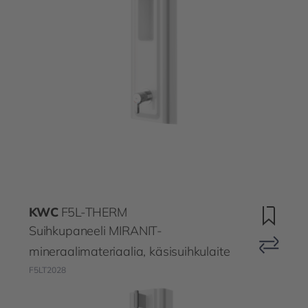
KWC
F5L-THERM
Suihkupaneeli MIRANIT-
mineraalimateriaalia, käsisuihkulaite
F5LT2028