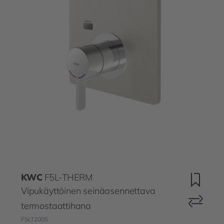
KWC
F5L-THERM
Vipukäyttöinen seinäasennettava
termostaattihana
F5LT2005