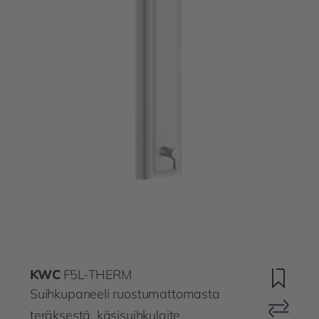
KWC
F5L-THERM
Suihkupaneeli ruostumattomasta
teräksestä, käsisuihkulaite