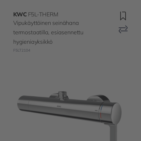
KWC
F5L-THERM
Vipukäyttöinen seinähana
termostaatilla, esiasennettu
hygieniayksikkö
F5LT2104