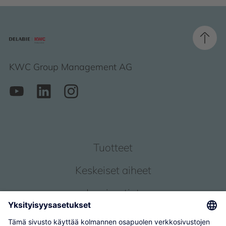
KWC Group Management AG
Tuotteet
Keskeiset aiheet
Inspiraatiot
Palvelu