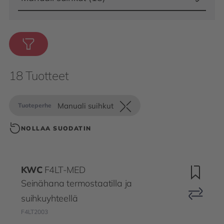
18 Tuotteet
Manuali suihkut
Tuoteperhe
NOLLAA SUODATIN
KWC
F4LT-MED
Seinähana termostaatilla ja
suihkuyhteellä
F4LT2003