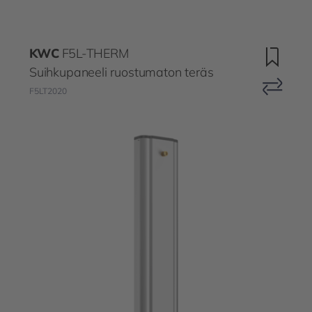
KWC
F5L-THERM
Suihkupaneeli ruostumaton teräs
F5LT2020