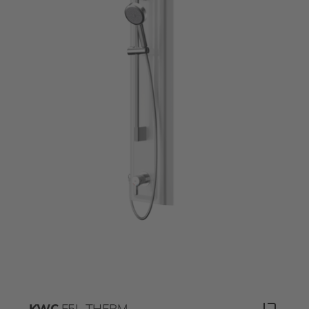
KWC
F5L-THERM