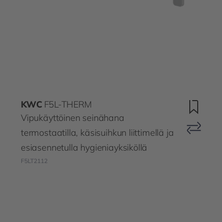
KWC
F5L-THERM
Vipukäyttöinen seinähana
termostaatilla, käsisuihkun liittimellä ja
esiasennetulla hygieniayksiköllä
F5LT2112