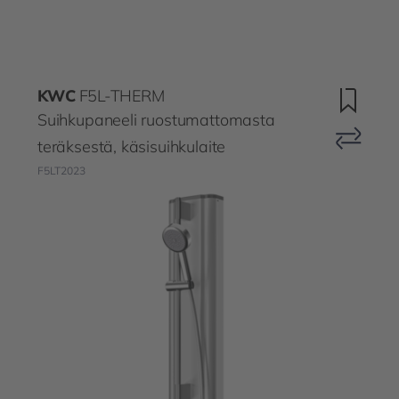
KWC
F5L-THERM
Suihkupaneeli ruostumattomasta
teräksestä, käsisuihkulaite
F5LT2023