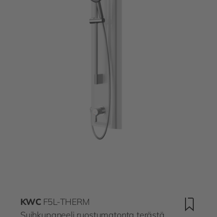
KWC
F5L-THERM
Suihkupaneeli ruostumatonta terästä