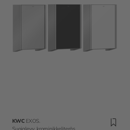
KWC
EXOS.
Suojalevy, krominikkeliteräs