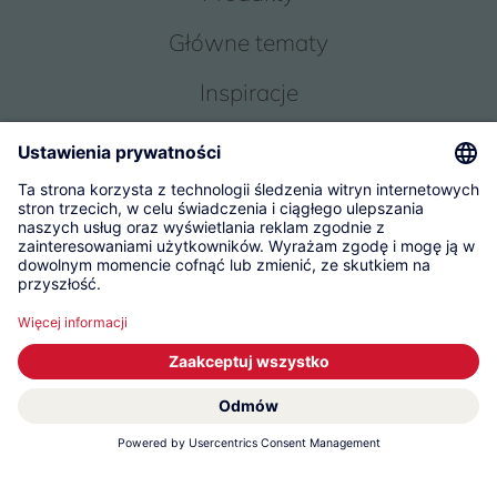
Główne tematy
Inspiracje
Obsługa
O Nas
© 2026 KWC Group Management AG
Ogólne warunki handlowe
Impressum
Ochrona danych