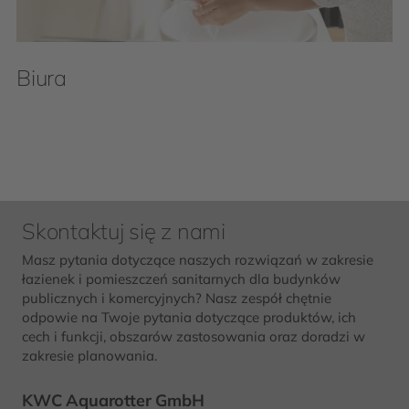
Biura
Skontaktuj się z nami
Masz pytania dotyczące naszych rozwiązań w zakresie
łazienek i pomieszczeń sanitarnych dla budynków
publicznych i komercyjnych? Nasz zespół chętnie
odpowie na Twoje pytania dotyczące produktów, ich
cech i funkcji, obszarów zastosowania oraz doradzi w
zakresie planowania.
KWC Aquarotter GmbH