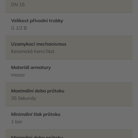
DN 15
Velikost přívodní trubky
G 1/2 B
Uzamykací mechanismus
Keramická horní část
Materiál armatury
mosaz
Maximální doba průtoku
35 Sekundy
Minimální tlak průtoku
1 bar
Minimální doba průtoku