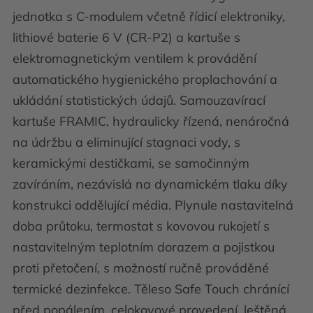
jednotka s C-modulem včetně řídicí elektroniky,
lithiové baterie 6 V (CR-P2) a kartuše s
elektromagnetickým ventilem k provádění
automatického hygienického proplachování a
ukládání statistických údajů. Samouzavírací
kartuše FRAMIC, hydraulicky řízená, nenáročná
na údržbu a eliminující stagnaci vody, s
keramickými destičkami, se samočinným
zavíráním, nezávislá na dynamickém tlaku díky
konstrukci oddělující média. Plynule nastavitelná
doba průtoku, termostat s kovovou rukojetí s
nastavitelným teplotním dorazem a pojistkou
proti přetočení, s možností ručně prováděné
termické dezinfekce. Těleso Safe Touch chránící
před popálením, celokovové provedení, leštěná