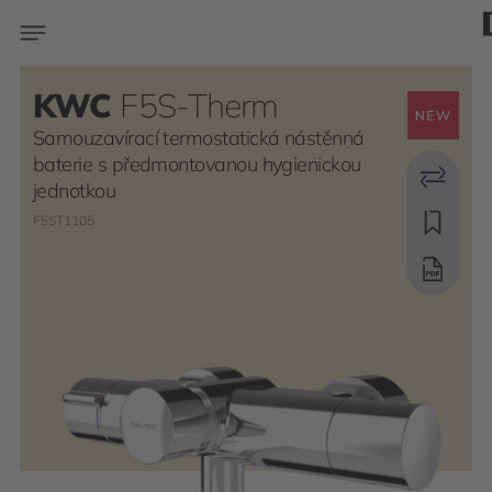
KWC
F5S-Therm
Samouzavírací termostatická nástěnná
baterie s předmontovanou hygienickou
jednotkou
F5ST1105