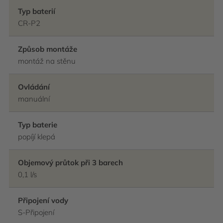
Typ baterií
CR-P2
Způsob montáže
montáž na stěnu
Ovládání
manuální
Typ baterie
popíjí klepá
Objemový průtok při 3 barech
0,1 l/s
Připojení vody
S-Připojení