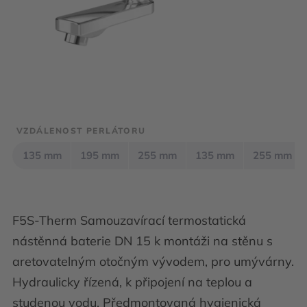
VZDÁLENOST PERLÁTORU
135 mm
195 mm
255 mm
135 mm
255 mm
F5S-Therm Samouzavírací termostatická
nástěnná baterie DN 15 k montáži na stěnu s
aretovatelným otočným vývodem, pro umývárny.
Hydraulicky řízená, k připojení na teplou a
studenou vodu. Předmontovaná hygienická