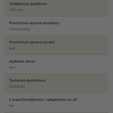
Vzdálenost perlátoru
195 mm
Povrchová úprava armatury
chromovaný
Povrchová úprava kování
lesk
teplotnн doraz
ano
Termická dezinfekce
MANUAL
s transformátorem / adaptérem na síť
Ne