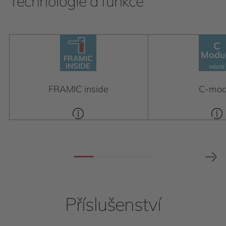
Technologie a funkce
C
C
F
R
AMIC
Modu
Module
INSIDE
F
R
AMIC
INSIDE
INSIDE
INSIDE
FRAMIC inside
C-mod
Příslušenství