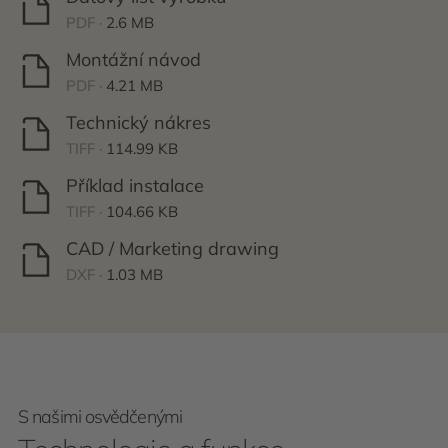
PDF ·
2.6 MB
Montážní návod
PDF ·
4.21 MB
Technický nákres
TIFF ·
114.99 KB
Příklad instalace
TIFF ·
104.66 KB
CAD / Marketing drawing
DXF ·
1.03 MB
S našimi osvědčenými