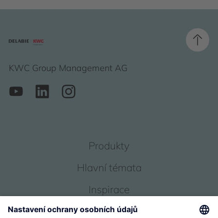
KWC Group Management AG
Produkty
Hlavní témata
Inspirace
Servis