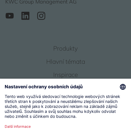
KWC Group Management AG
Produkty
Hlavní témata
Inspirace
Servis
O nás
© 2026 KWC Group Management AG