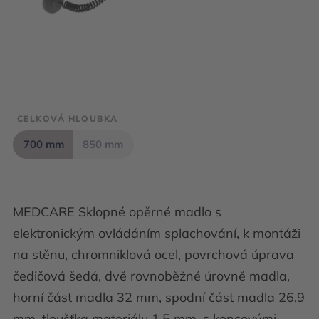
CELKOVÁ HLOUBKA
700 mm
850 mm
MEDCARE Sklopné opěrné madlo s
elektronickým ovládáním splachování, k montáži
na stěnu, chromniklová ocel, povrchová úprava
čedičová šedá, dvě rovnoběžné úrovně madla,
horní část madla 32 mm, spodní část madla 26,9
mm, tloušťka materiálu 1,5 mm, s koncovými