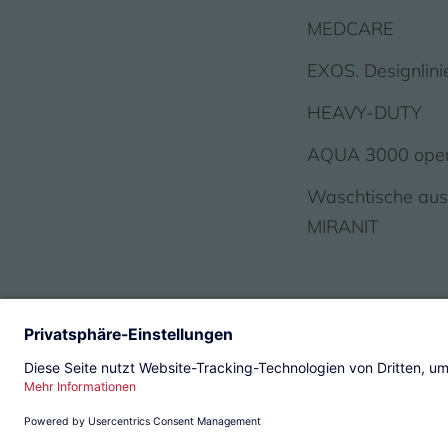
MEDCARE
EXOS. Designlini
HEAVY-DUTY
AQUA 3000 ope
Waschtische au
MIRANIT
© 2026 KWC Group Managemen