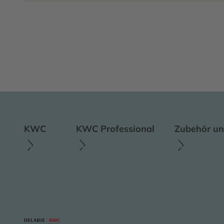
KWC
KWC Professional
Zubehör un