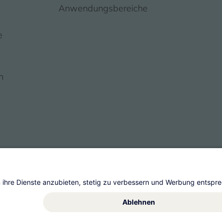
Anwendungsbereiche
e
n
s
t AG
Allgemeine Geschäftsbedingungen
Impre