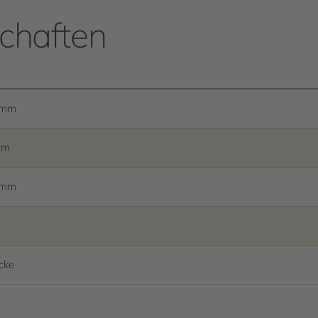
chaften
 mm
mm
 mm
cke