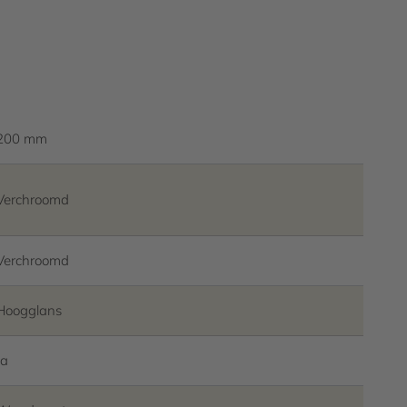
inaire straalregelaar. Met
 aansluitingen met zeven, volledig
rstelbare schroefrozetten.
200 mm
Verchroomd
Verchroomd
Hoogglans
Ja