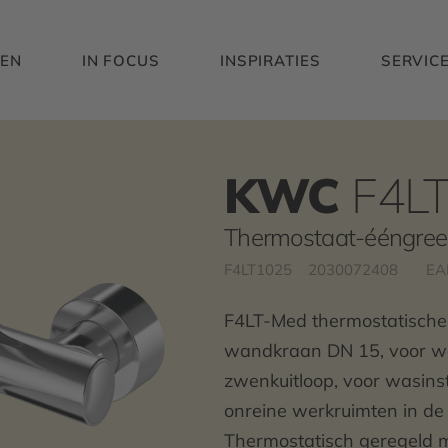
EN
IN FOCUS
INSPIRATIES
SERVIC
KWC
F4L
Thermostaat-ééngre
F4LT1025
2030072408
EA
F4LT-Med thermostatisch
wandkraan DN 15, voor w
zwenkuitloop, voor wasinst
onreine werkruimten in d
Thermostatisch geregeld 