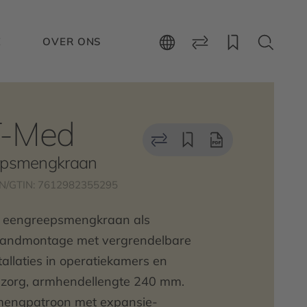
E
OVER ONS
T-Med
epsmengkraan
N/GTIN: 7612982355295
e eengreepsmengkraan als
andmontage met vergrendelbare
allaties in operatiekamers en
e zorg, armhendellengte 240 mm.
mengpatroon met expansie-