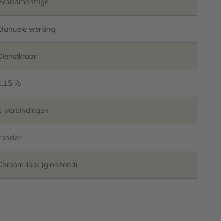
Wandmontage
Manuele werking
Dienstkraan
0,15 l/s
S-verbindingen
zonder
Chroom-look (glanzend)