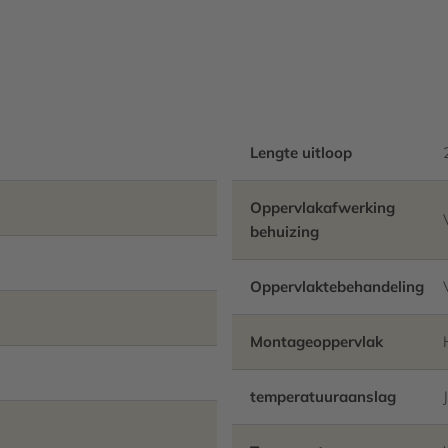
Zelflozende afvoer met lam
verstelbare en afsluitbare
afgedekt door in diepte ve
Uitloopsprong 285 mm.
Lengte uitloop
Oppervlakafwerking
behuizing
Oppervlaktebehandeling
Montageoppervlak
temperatuuraanslag