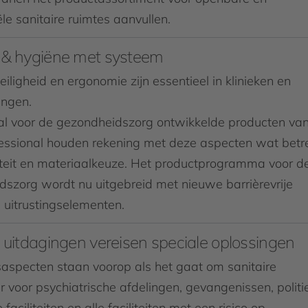
e sanitaire ruimtes aanvullen.
 & hygiëne met systeem
eiligheid en ergonomie zijn essentieel in klinieken en
ingen.
al voor de gezondheidszorg ontwikkelde producten va
ssional houden rekening met deze aspecten wat betre
iteit en materiaalkeuze. Het productprogramma voor d
szorg wordt nu uitgebreid met nieuwe barrièrevrije
itrustingselementen.
 uitdagingen vereisen speciale oplossingen
saspecten staan voorop als het gaat om sanitaire
 voor psychiatrische afdelingen, gevangenissen, politi
e faciliteiten en alle faciliteiten met een risico op