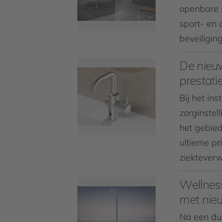
openbare s
sport- en 
beveiligin
De nieu
prestati
Bij het in
zorginste
het gebie
ultieme pr
ziekteverw
Wellnes
met nie
Na een du