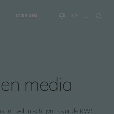
E
OVER ONS
 en media
list en wilt u schrijven over de KWC