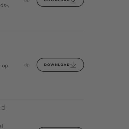
jds-,
zip
n op
DOWNLOAD
e
id
el