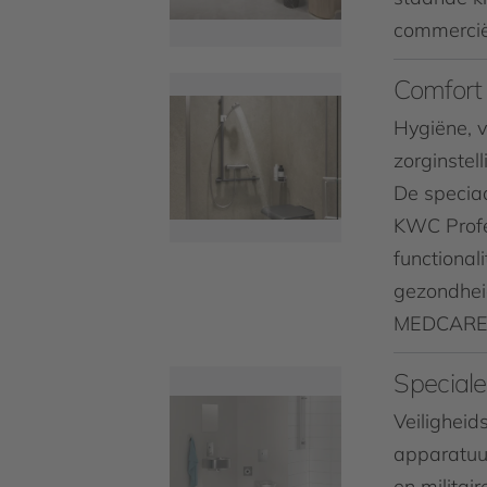
commerciël
Comfort
Hygiëne, v
zorginstell
De specia
KWC Profe
functional
gezondheid
MEDCARE u
Speciale
Veiligheid
apparatuur
en militair