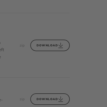
n
zip
DOWNLOAD
ft
e
zip
e-
DOWNLOAD