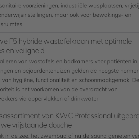
anitaire voorzieningen, industriële wasplaatsen, vrijeti
onderwijsinstellingen, maar ook voor bewakings- en
gsruimtes.
we F5 hybride wastafelkraan met optimale
es en veiligheid
stalleren van wastafels en badkamers voor patiënten in
llingen en bejaardentehuizen gelden de hoogste norme
d van hygiëne, functionaliteit en schoonmaakgemak. D
ioriteit is het voorkomen van de overdracht van
ekkers via oppervlakken of drinkwater.
sassortiment van KWC Professional uitgebre
uwe vrijstaande douche
ik in de zee, het zwembad of na de sauna genieten ve