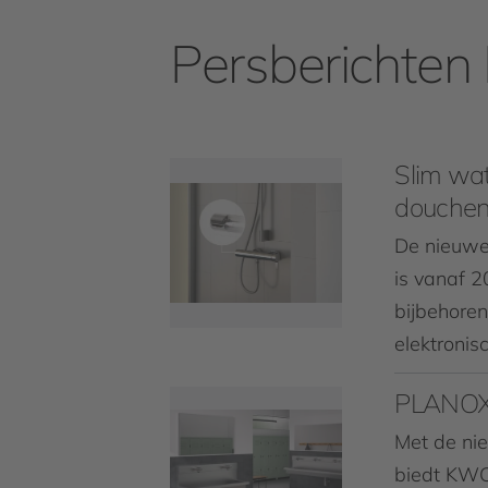
Persberichten
Slim wa
douche
De nieuwe
is vanaf 
bijbehore
elektroni
PLANOX
Met de n
biedt KWC