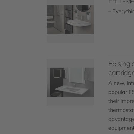
F4LT-Med
– Everythi
F5 singl
cartridg
A new, int
popular F5
their impr
thermostat
advantages
equipment 