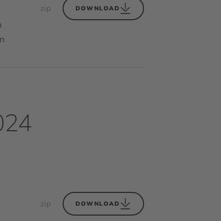
zip
DOWNLOAD
n
en
024
zip
DOWNLOAD