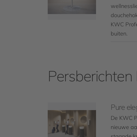
wellnessl
douchehok
KWC Profes
buiten.
Persberichten
Pure ele
De KWC Pr
nieuwe aan
staande k