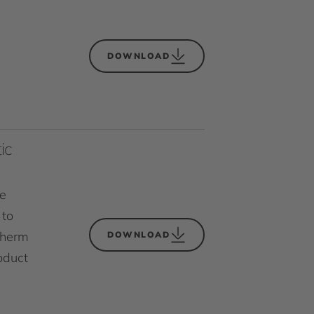
DOWNLOAD
ic
he
 to
Therm
DOWNLOAD
oduct