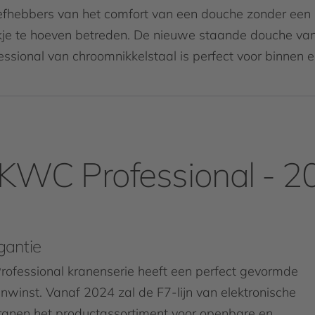
iefhebbers van het comfort van een douche zonder een
je te hoeven betreden. De nieuwe staande douche va
sional van chroomnikkelstaal is perfect voor binnen 
 KWC Professional - 2
gantie
ofessional kranenserie heeft een perfect gevormde
winst. Vanaf 2024 zal de F7-lijn van elektronische
ranen het productassortiment voor openbare en