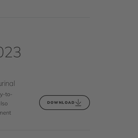
2023
rinal
y-to-
also
DOWNLOAD
pment