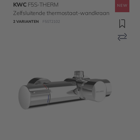
KWC
F5S-THERM
Zelfsluitende thermostaat-wandkraan
2 VARIANTEN
F5ST2102