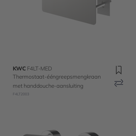
KWC
F4LT-MED
Thermostaat-ééngreepsmengkraan
met handdouche-aansluiting
F4LT2003