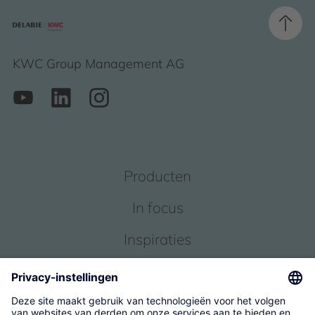
KWC Group Management AG
Producten
In focus
Inspiraties
Service
Over ons