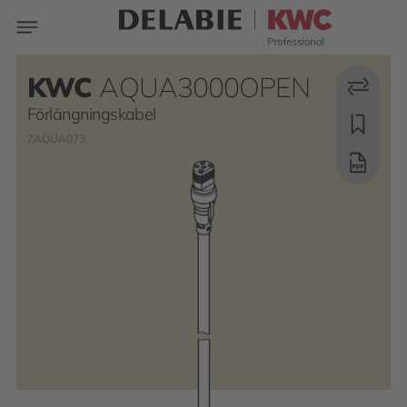
KWC
AQUA3000OPEN
Förlängningskabel
ZAQUA073