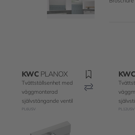
Broschüre
KWC
PLANOX
KW
Tvättställsenhet med
Tvätts
väggmonterad
väggm
självstängande ventil
självs
PL6USV
PL12USV