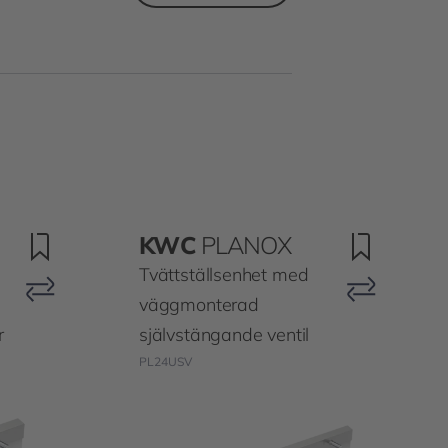
KWC
PLANOX
Tvättställsenhet med
väggmonterad
r
självstängande ventil
PL24USV