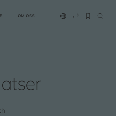
E
OM OSS
latser
ch