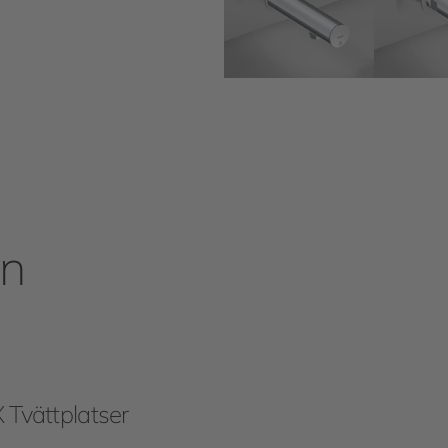
on
Tvättplatser