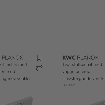
C
PLANOX
KWC
PLANOX
tällsenhet med
Tvättställsenhet med
onterad
väggmonterad
tängande ventiler
självstängande ventile
PL18USV