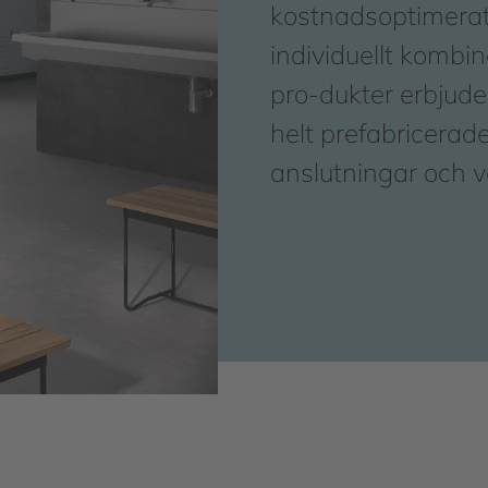
kostnadsoptimerat a
individuellt kombi
pro-dukter erbjuder
helt prefabricerade
anslutningar och v