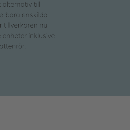
lternativ till
nerbara enskilda
 tillverkaren nu
 enheter inklusive
attenrör.