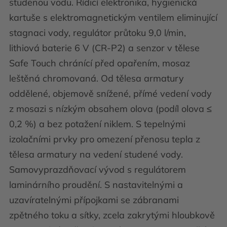
studenou vodu. Řídicí elektronika, hygienická
kartuše s elektromagnetickým ventilem eliminující
stagnaci vody, regulátor průtoku 9,0 l/min,
lithiová baterie 6 V (CR-P2) a senzor v tělese
Safe Touch chránící před opařením, mosaz
leštěná chromovaná. Od tělesa armatury
oddělené, objemově snížené, přímé vedení vody
z mosazi s nízkým obsahem olova (podíl olova ≤
0,2 %) a bez potažení niklem. S tepelnými
izolačními prvky pro omezení přenosu tepla z
tělesa armatury na vedení studené vody.
Samovyprazdňovací vývod s regulátorem
laminárního proudění. S nastavitelnými a
uzavíratelnými přípojkami se zábranami
zpětného toku a sítky, zcela zakrytými hloubkově