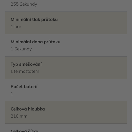
255 Sekundy
Minimální tlak průtoku
1 bar
Minimální doba průtoku
1 Sekundy
Typ směšování
s termostatem
Počet baterií
1
Celková hloubka
210 mm
Celková šířka