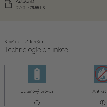
AutoCAD
DWG ·
479.55 KB
S našimi osvědčenými
Technologie a funkce
Bateriový provoz
Anti-sc