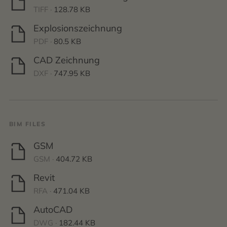
TIFF ·
128.78 KB
Explosionszeichnung
PDF ·
80.5 KB
CAD Zeichnung
DXF ·
747.95 KB
BIM FILES
GSM
GSM ·
404.72 KB
Revit
RFA ·
471.04 KB
AutoCAD
DWG ·
182.44 KB