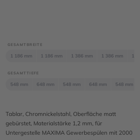
GESAMTBREITE
1 186 mm
1 186 mm
1 386 mm
1 386 mm
1 5
GESAMTTIEFE
548 mm
648 mm
548 mm
648 mm
548 mm
Tablar, Chromnickelstahl, Oberfläche matt
gebürstet, Materialstärke 1,2 mm, für
Untergestelle MAXIMA Gewerbespülen mit 2000