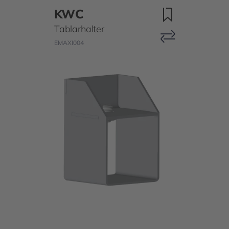
KWC
Tablarhalter
EMAXI004