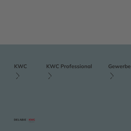
KWC
KWC Professional
Gewerbes