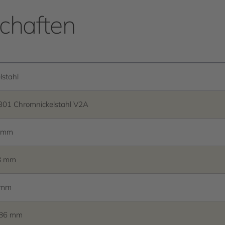
chaften
lstahl
301 Chromnickelstahl V2A
2 mm
8 mm
 mm
586 mm