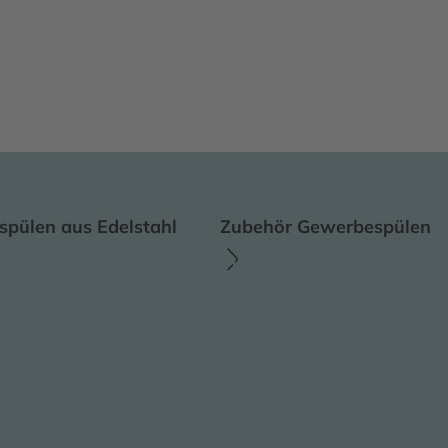
pülen aus Edelstahl
Zubehör Gewerbespülen