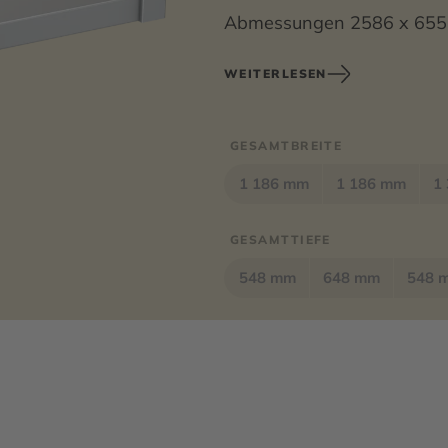
Abmessungen 2586 x 655 
WEITERLESEN
GESAMTBREITE
1 186 mm
1 186 mm
1
GESAMTTIEFE
548 mm
648 mm
548 