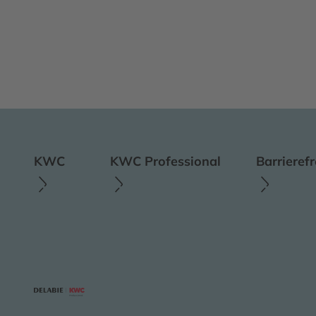
KWC
KWC Professional
Barrieref