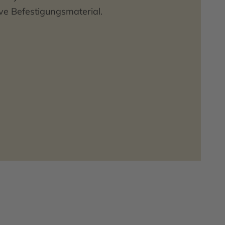
ve Befestigungsmaterial.
 84 mm (B x H x T)