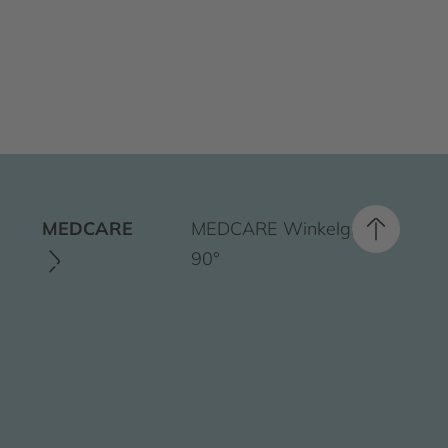
MEDCARE
MEDCARE Winkelgriff
90°