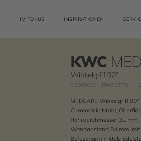
E
IM FOKUS
INSPIRATIONEN
SERVI
KWC
MED
Winkelgriff 90°
MEDC0008
3600003776
E
MEDCARE Winkelgriff 90°
Chromnickelstahl, Oberfläc
Rohrdurchmesser 32 mm, M
Wandabstand 84 mm, mit 
Befestigung mittels Edelst