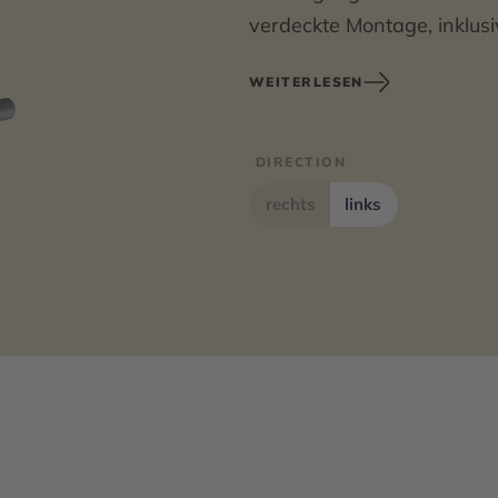
verdeckte Montage, inklusi
WEITERLESEN
Ausführung links
Abmessungen 400 x 600 x
DIRECTION
rechts
links