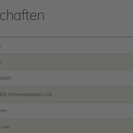
chaften
n
s
lstahl
301 Chromnickelstahl V2A
 mm
3 mm