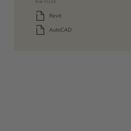
BIM FILES
Revit
AutoCAD