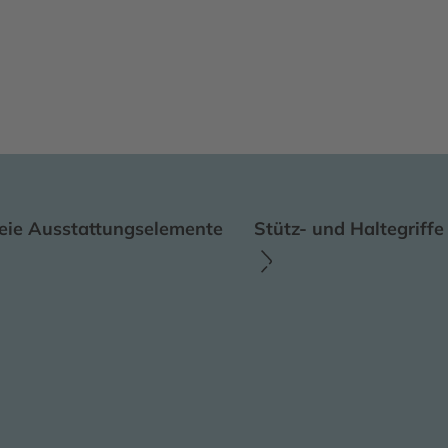
reie Ausstattungselemente
Stütz- und Haltegriffe