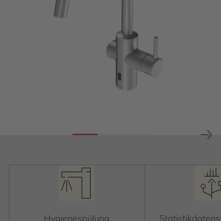
Hygienespülung
Statistikdaten