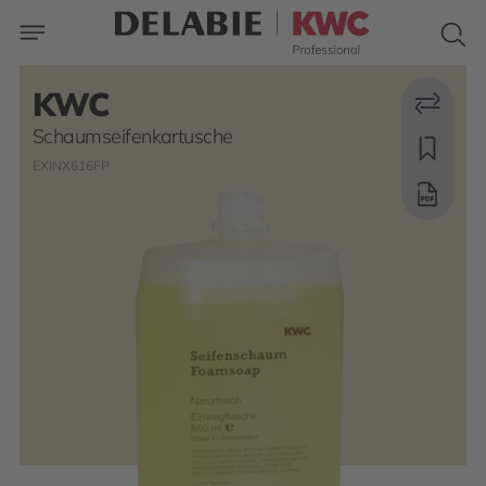
KWC
Schaumseifenkartusche
EXINX616FP