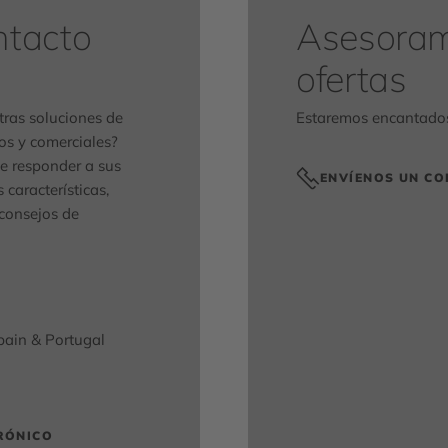
ntacto
Asesoram
ofertas
tras soluciones de
Estaremos encantados 
os y comerciales?
e responder a sus
ENVÍENOS UN CO
 características,
 consejos de
pain & Portugal
RÓNICO