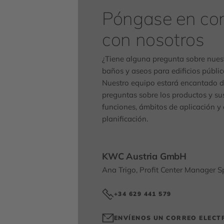
Póngase en co
con nosotros
¿Tiene alguna pregunta sobre nues
baños y aseos para edificios públic
Nuestro equipo estará encantado d
preguntas sobre los productos y sus
funciones, ámbitos de aplicación y
planificación.
KWC Austria GmbH
Ana Trigo, Profit Center Manager S
+34 629 441 579
ENVÍENOS UN CORREO ELECT