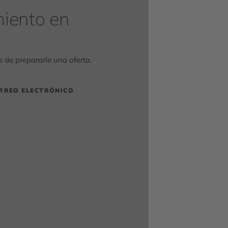
iento en
de prepararle una oferta.
RREO ELECTRÓNICO