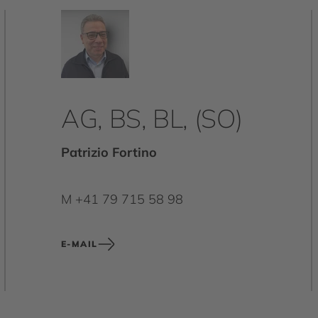
AG, BS, BL, (SO)
Patrizio Fortino
M +41 79 715 58 98
E-MAIL