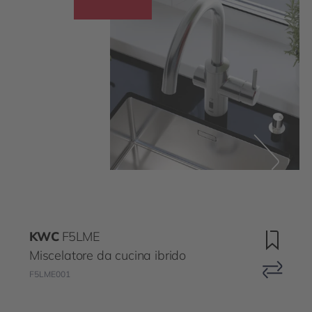
KWC
F5LME
Miscelatore da cucina ibrido
F5LME001