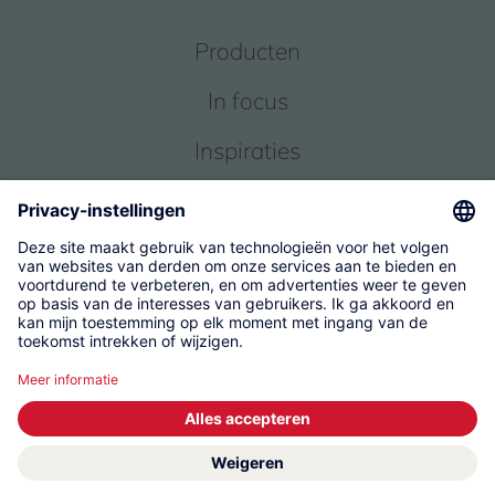
Producten
In focus
Inspiraties
Service
Over ons
© 2026 KWC Group Management AG
Algemene Voorwaarden
Impressum
Gegevensbescherming