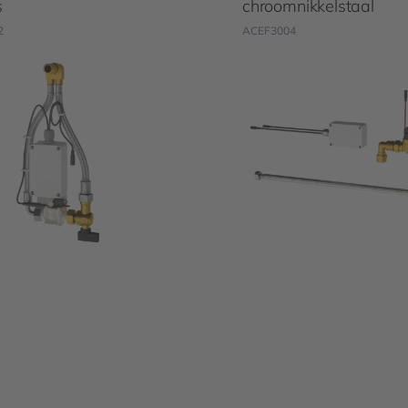
s
chroomnikkelstaal
2
ACEF3004