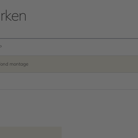
Afmetingen behuizing 160
rken
P
fond montage