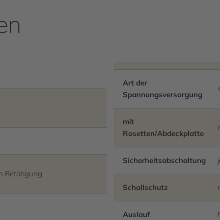
Batteriefach inklusive Batt
en
Verlängerungskabel muss s
Art der
Spannungsversorgung
mit
Rosetten/Abdeckplatte
Sicherheitsabschaltung
n Betätigung
Schallschutz
Auslauf