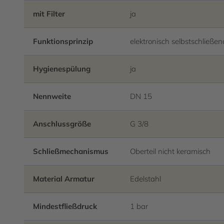
mit Filter
ja
Funktionsprinzip
elektronisch selbstschließen
Hygienespülung
ja
Nennweite
DN 15
Anschlussgröße
G 3/8
Schließmechanismus
Oberteil nicht keramisch
Material Armatur
Edelstahl
Mindestfließdruck
1 bar