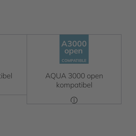
A3000
open
A3000
open
C
OM
P
A
TIBLE
C
OM
P
A
TIBLE
ibel
AQUA 3000 open
kompatibel