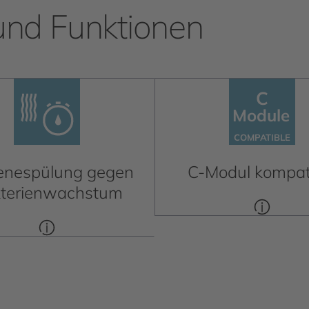
und Funktionen
C
C
Module
Module
C
OM
P
A
TIBLE
C
OM
P
A
TIBLE
enespülung gegen
C-Modul kompat
terienwachstum