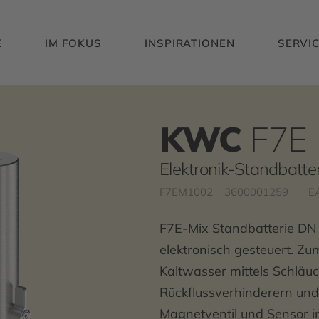
E
IM FOKUS
INSPIRATIONEN
SERVI
KWC
F7E
Elektronik-Standbatter
F7EM1002
3600001259
E
F7E-Mix Standbatterie DN
elektronisch gesteuert. 
Kaltwasser mittels Schläuc
Rückflussverhinderern und 
Magnetventil und Sensor i