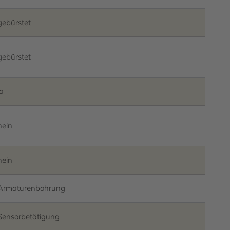
gebürstet
gebürstet
ja
nein
nein
Armaturenbohrung
Sensorbetätigung