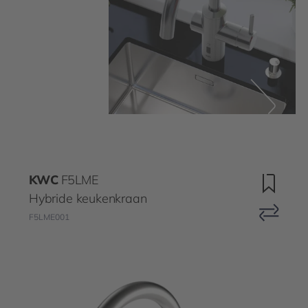
KWC
F5LME
Hybride keukenkraan
F5LME001