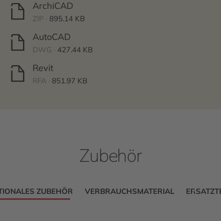
ArchiCAD
ZIP ·
895.14 KB
AutoCAD
DWG ·
427.44 KB
Revit
RFA ·
851.97 KB
Zubehör
TIONALES ZUBEHÖR
VERBRAUCHSMATERIAL
ERSATZTE