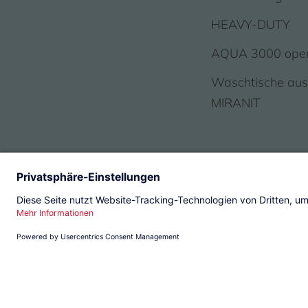
HEAVY-DUTY
AQUA 3000 ope
Waschtische au
MIRANIT
© 2026 KWC Group Managemen