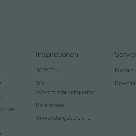
Inspirationen
Servic
e
360° Tour
Kontakt
e
3D-
Downlo
Waschtischkonfigurator
ur
Referenzen
Sensor
Anwendungsbereiche
e