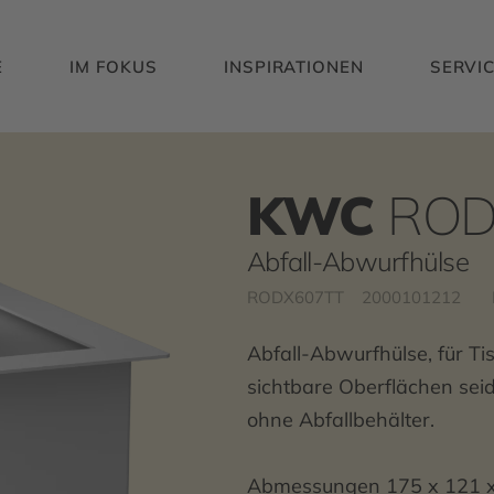
E
IM FOKUS
INSPIRATIONEN
SERVI
KWC
RO
Abfall-Abwurfhülse
RODX607TT
2000101212
Abfall-Abwurfhülse, für T
sichtbare Oberflächen sei
ohne Abfallbehälter.
Abmessungen 175 x 121 x