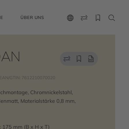
CE
ÜBER UNS
DAN
EAN/GTIN: 7612210070020
ischmontage, Chromnickelstahl,
denmatt, Materialstärke 0,8 mm,
 175 mm (B x H x T)