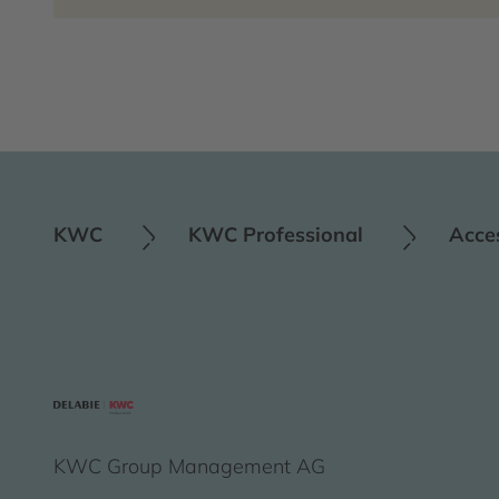
KWC
KWC Professional
Acce
KWC Group Management AG