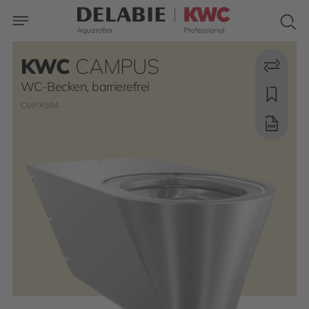
KWC
CAMPUS
WC-Becken, barrierefrei
CMPX594