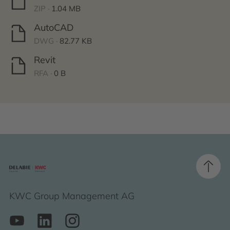
ZIP ·
1.04 MB
AutoCAD
DWG ·
82.77 KB
Revit
RFA ·
0 B
KWC Group Management AG