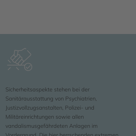
Sicherheitsaspekte stehen bei der
Sanitärausstattung von Psychiatrien,
Justizvollzugsanstalten, Polizei- und
Militäreinrichtungen sowie allen
vandalismusgefährdeten Anlagen im
Vordergrund. Die hier herrschenden extremen