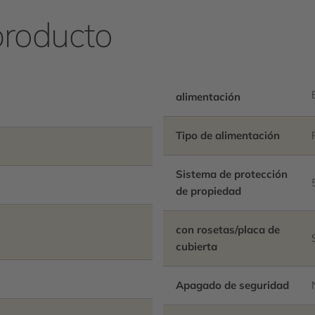
bloqueables con válvulas de
producto
completamente ocultos por
ajuste de profundidad. Lo
activada, intervalo fijo de
alimentación
parametrización por radioc
estadísticos, aplicación de
Tipo de alimentación
predefinidas y agrupación 
de control predefinidas a t
Sistema de protección
de propiedad
con rosetas/placa de
cubierta
Apagado de seguridad