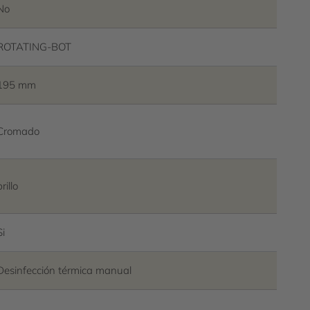
No
ROTATING-BOT
195 mm
Cromado
brillo
Si
Desinfección térmica manual