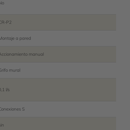
No
CR-P2
Montaje a pared
Accionamiento manual
Grifo mural
0,1 l/s
Conexiones S
sin