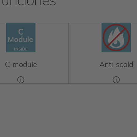
C
C
Module
Module
INSIDE
INSIDE
C-module
Anti-scald