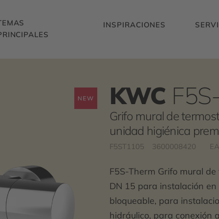
TEMAS
INSPIRACIONES
SERVI
PRINCIPALES
KWC
F5S
Grifo mural de termost
unidad higiénica pre
F5ST1105
3600008420
EA
F5S-Therm Grifo mural de 
DN 15 para instalación en 
bloqueable, para instalaci
hidráulico, para conexión a