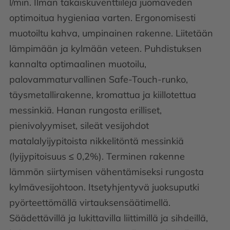
l/min. Ilman takaiskuventtiilejä juomaveden
optimoitua hygieniaa varten. Ergonomisesti
muotoiltu kahva, umpinainen rakenne. Liitetään
lämpimään ja kylmään veteen. Puhdistuksen
kannalta optimaalinen muotoilu,
palovammaturvallinen Safe-Touch-runko,
täysmetallirakenne, kromattua ja kiillotettua
messinkiä. Hanan rungosta erilliset,
pienivolyymiset, sileät vesijohdot
matalalyijypitoista nikkelitöntä messinkiä
(lyijypitoisuus ≤ 0,2%). Terminen rakenne
lämmön siirtymisen vähentämiseksi rungosta
kylmävesijohtoon. Itsetyhjentyvä juoksuputki
pyörteettömällä virtauksensäätimellä.
Säädettävillä ja lukittavilla liittimillä ja sihdeillä,