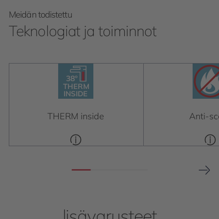
Meidän todistettu
Teknologiat ja toiminnot
38°
38°
THERM
INSIDE
THERM
INSIDE
THERM inside
Anti-sc
lisävarusteet