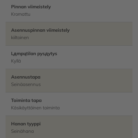
Pinnan viimeistely
Kromattu
Asennuspinnan viimeistely
kiiltoinen
Lдmpцtilan pysдytys
Kyllä
Asennustapa
Seinäasennus
Toiminta tapa
Käsikäyttöinen toiminta
Hanan tyyppi
Seinähana