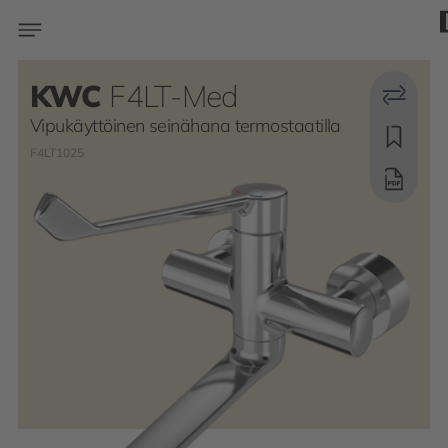
KWC
F4LT-Med
Vipukäyttöinen seinähana termostaatilla
F4LT1025