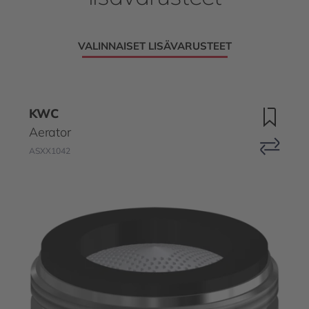
VALINNAISET LISÄVARUSTEET
KWC
Aerator
ASXX1042