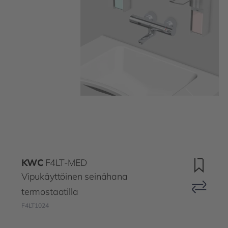
KWC
F4LT-MED
Vipukäyttöinen seinähana
termostaatilla
F4LT1024