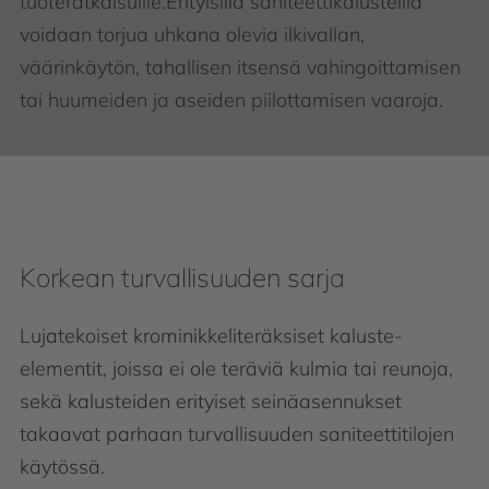
tuoteratkaisuille.Erityisillä saniteettikalusteilla
voidaan torjua uhkana olevia ilkivallan,
väärinkäytön, tahallisen itsensä vahingoittamisen
tai huumeiden ja aseiden piilottamisen vaaroja.
Korkean turvallisuuden sarja
Lujatekoiset krominikkeliteräksiset kaluste-
elementit, joissa ei ole teräviä kulmia tai reunoja,
sekä kalusteiden erityiset seinäasennukset
takaavat parhaan turvallisuuden saniteettitilojen
käytössä.