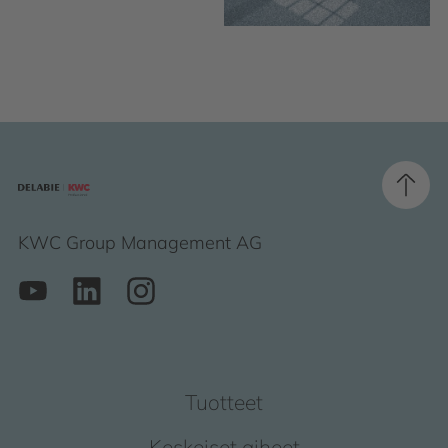
KWC Group Management AG
Tuotteet
Keskeiset aiheet