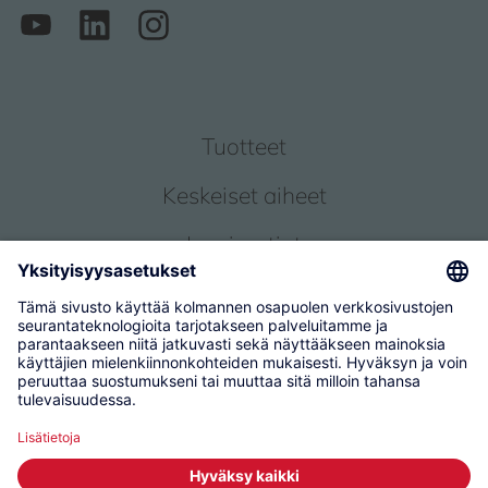
Tuotteet
Keskeiset aiheet
Inspiraatiot
Palvelu
Tietoja meistä
© 2026 KWC Group Management AG