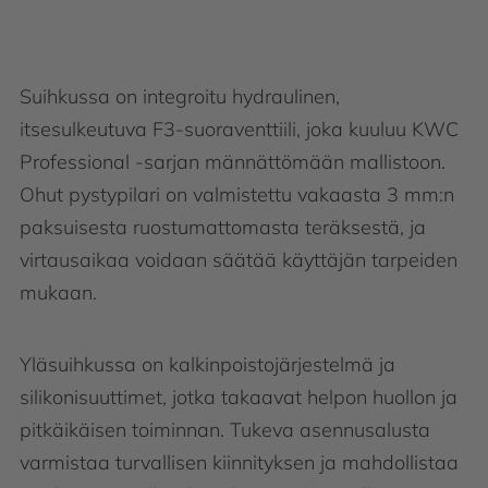
Suihkussa on integroitu hydraulinen,
itsesulkeutuva F3-suoraventtiili, joka kuuluu KWC
Professional -sarjan männättömään mallistoon.
Ohut pystypilari on valmistettu vakaasta 3 mm:n
paksuisesta ruostumattomasta teräksestä, ja
virtausaikaa voidaan säätää käyttäjän tarpeiden
mukaan.
Yläsuihkussa on kalkinpoistojärjestelmä ja
silikonisuuttimet, jotka takaavat helpon huollon ja
pitkäikäisen toiminnan. Tukeva asennusalusta
varmistaa turvallisen kiinnityksen ja mahdollistaa