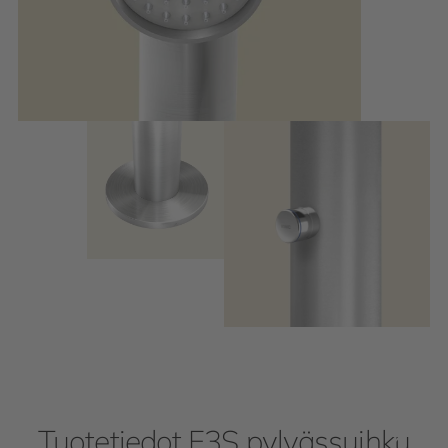
Tuotetiedot F3S pylvässuihku