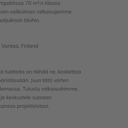
mpaktissa 70 m²:n tilassa
avan valikoiman ratkaisujamme
olijulkisiin tiloihin.
 Vantaa, Finland
 tuotteita on nähdä ne, koskettaa
äristössään. Juuri tätä varten
lemassa. Tutustu ratkaisuihimme,
 ja keskustele suoraan
anssa projekteistasi.