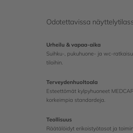
Odotettavissa näyttelytil
Urheilu & vapaa-aika
Suihku-, pukuhuone- ja wc-ratkaisut k
tiloihin.
Terveydenhuoltoala
Esteettömät kylpyhuoneet MEDCARE
korkeimpia standardeja.
Teollisuus
Räätälöidyt erikoistyötasot ja toimin