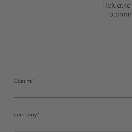
Haluatko 
otamme
Etunimi
company