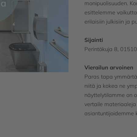
monipuolisuuden. Ko
esittelemme vaikutt
erilaisiin julkisiin ja pu
Sijainti
Perintökuja 8, 01510
Vierailun arvoinen
Paras tapa ymmärtää
niitä ja kokea ne ymp
näyttelytilamme on o
vertaile materiaaleja
asiantuntijoidemme k