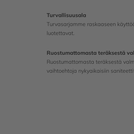
Turvallisuusala
Turvasarjamme raskaaseen käyttöön 
luotettavat.
Ruostumattomasta teräksestä valm
Ruostumattomasta teräksestä valmis
vaihtoehtoja nykyaikaisiin saniteettit