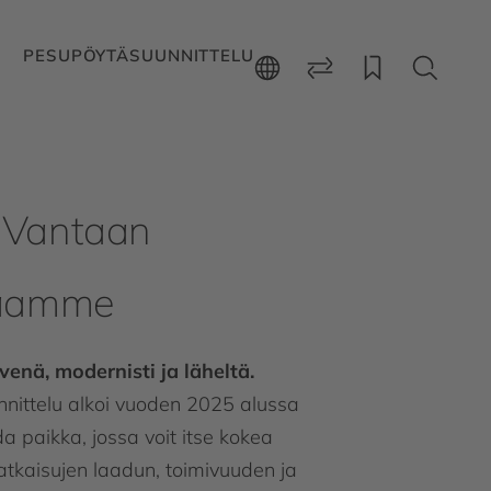
PESUPÖYTÄSUUNNITTELU
a Vantaan
ilaamme
enä, modernisti ja läheltä.
nittelu alkoi vuoden 2025 alussa
oda paikka, jossa voit itse kokea
tkaisujen laadun, toimivuuden ja