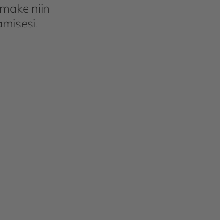
omake niin
misesi.