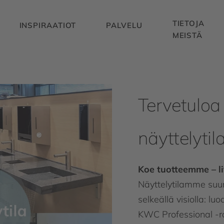
TIETOJA
INSPIRAATIOT
PALVELU
MEISTÄ
Tervetulo
näyttelyt
Koe tuotteemme – liv
Näyttelytilamme suun
selkeällä visiolla: lu
KWC Professional -ra