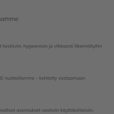
assamme
estäviin, hygieenisiin ja vilkkaasti liikennöityihin
-tuotteillamme – kehitetty vastaamaan
nalliset asennukset vaativiin käyttökohteisiin.