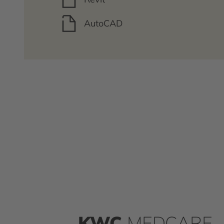
AutoCAD
KWC
MEDCARE