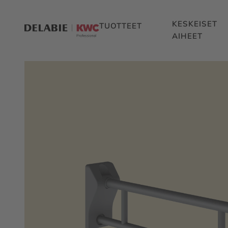
KESKEISET
TUOTTEET
AIHEET