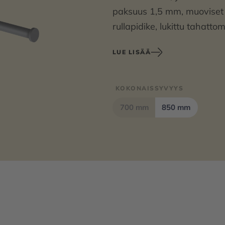
paksuus 1,5 mm, muoviset 
rullapidike, lukittu tahatt
kiinnityslevy krominikkeli
LUE LISÄÄ
polyamidia, kuormitettavuu
hankittava asiakkaan toim
KOKONAISSYVYYS
Mitat 113 x 234 x 850 mm 
700 mm
850 mm