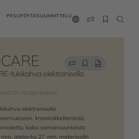
PESUPÖYTÄSUUNNITTELU
CARE
-tukikahva elektronisella
AN/GTIN: 7612987608419
kahva elektronisella
asennukseen, krominikkeliterästä,
nnoitettu, kaksi samansuuntaista
2 mm, alatanko 27 mm, materiaalin