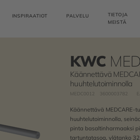
TIETOJA
INSPIRAATIOT
PALVELU
MEISTÄ
KWC
MED
Käännettävä MEDCARE
huuhtelutoiminnolla
MEDC0012
3600003782
E
Käännettävä MEDCARE-tuki
huuhtelutoiminnolla, seinä
pinta basaltinharmaaksi pi
tartuntatasoa, ylätanko 3