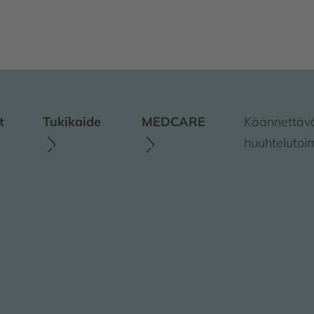
t
Tukikaide
MEDCARE
Käännettävä
huuhtelutoi