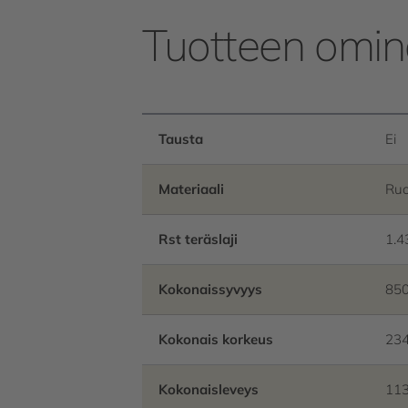
Tuotteen omin
Tausta
Ei
Materiaali
Ruo
Rst teräslaji
1.4
Kokonaissyvyys
85
Kokonais korkeus
23
Kokonaisleveys
11