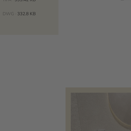
DWG ·
332.8 KB