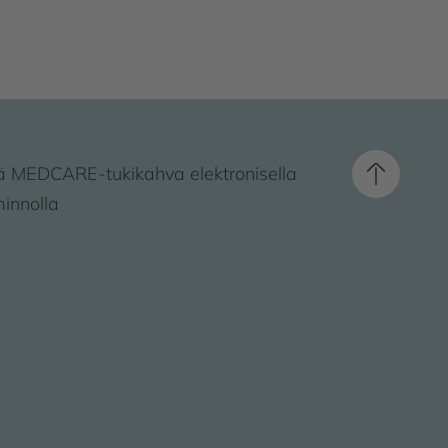
 MEDCARE-tukikahva elektronisella
minnolla