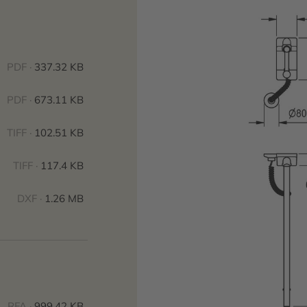
PDF ·
337.32 KB
PDF ·
673.11 KB
TIFF ·
102.51 KB
TIFF ·
117.4 KB
DXF ·
1.26 MB
RFA ·
999.42 KB