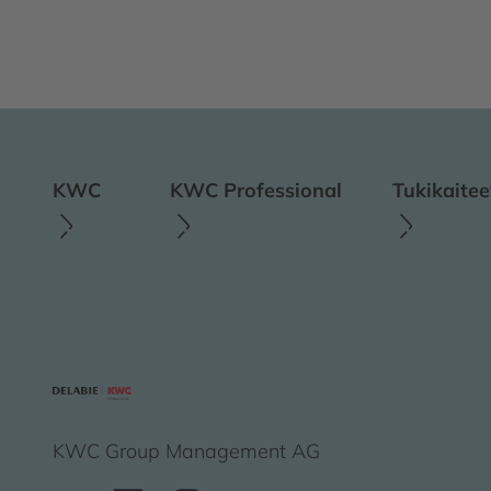
KWC
KWC Professional
Tukikaitee
KWC Group Management AG