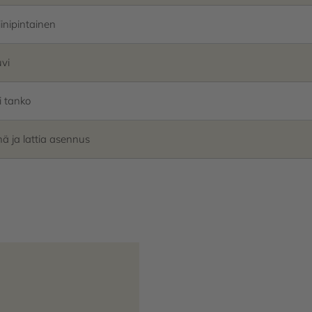
iinipintainen
vi
i tanko
nä ja lattia asennus