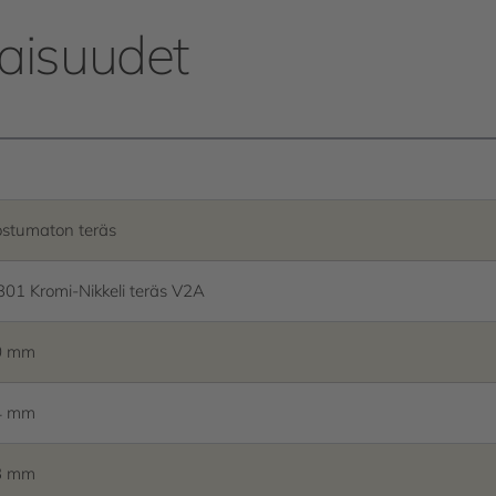
aisuudet
stumaton teräs
301 Kromi-Nikkeli teräs V2A
0 mm
4 mm
3 mm