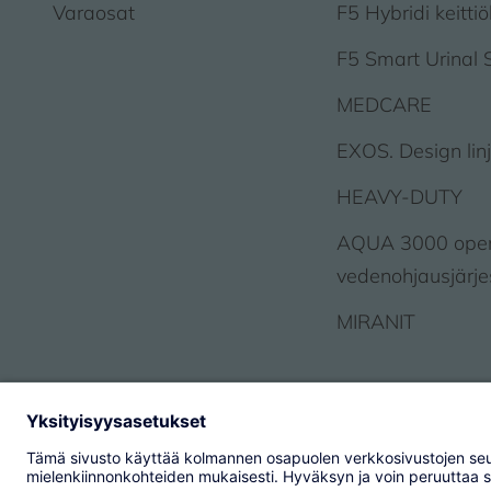
Varaosat
F5 Hybridi keitti
F5 Smart Urinal 
MEDCARE
EXOS. Design lin
HEAVY-DUTY
AQUA 3000 ope
vedenohjausjärj
MIRANIT
© 2026 KWC