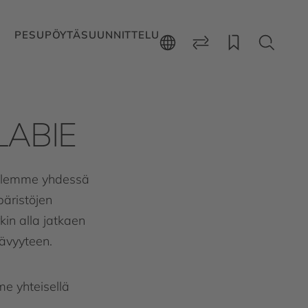
PESUPÖYTÄSUUNNITTELU
LABIE
tulemme yhdessä
äristöjen
in alla jatkaen
tävyyteen.
e yhteisellä