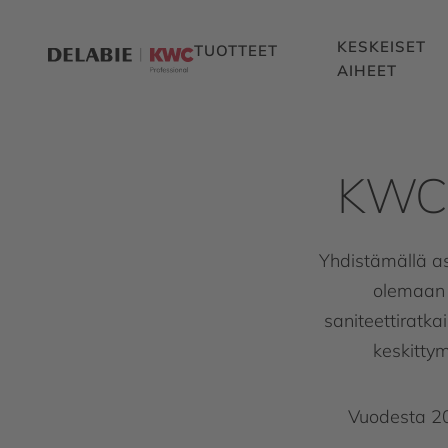
KESKEISET
TUOTTEET
AIHEET
KWC 
Yhdistämällä 
olemaan 
saniteettiratk
keskittym
Vuodesta 20