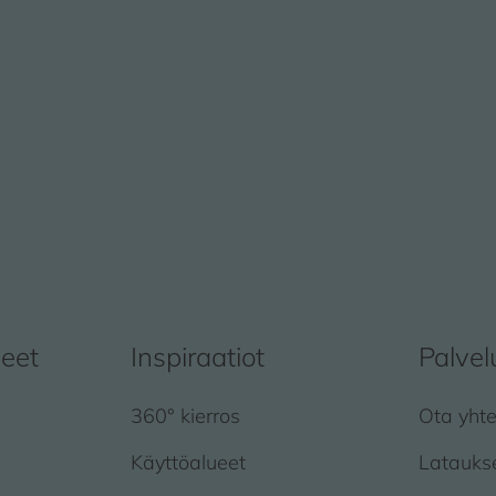
heet
Inspiraatiot
Palvel
360° kierros
Ota yhte
Käyttöalueet
Latauks