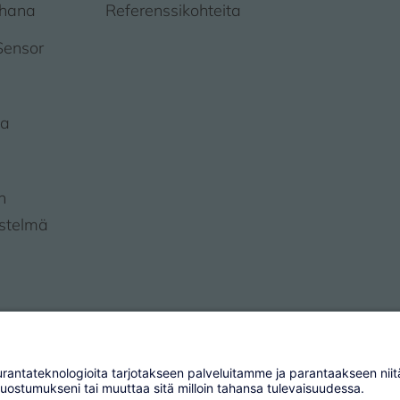
öhana
Referenssikohteita
Sensor
ja
n
estelmä
 Group Management AG
Käyttöehdot
Ylläpitäjä