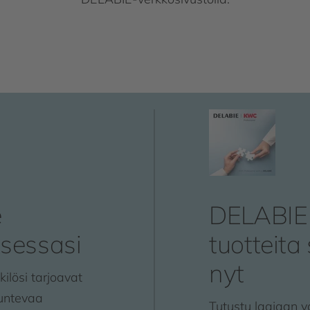
e
DELABIE
ksessasi
tuotteita
nyt
ilösi tarjoavat
tuntevaa
Tutustu laajaan v