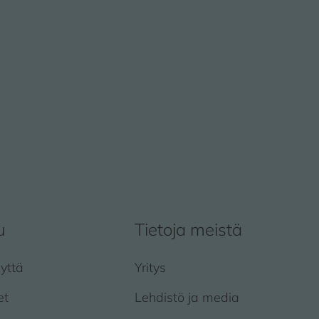
u
Tietoja meistä
yttä
Yritys
et
Lehdistö ja media