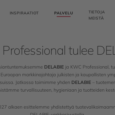
TIETOJA
INSPIRAATIOT
PALVELU
MEISTÄ
Professional tulee DE
asiantuntemuksemme
DELABIE
ja KWC Professional, 
Euroopan markkinajohtaja julkisten ja kaupallisten ymp
aisuissa. Jatkossa toimimme yhden
DELABIE
–
tuotemerk
istämme turvallisuuteen, hygieniaan ja tuotteiden kes
27 alkaen esittelemme yhdistettyä tuotevalikoimaamm
DELABIE-verkkosivustolla.