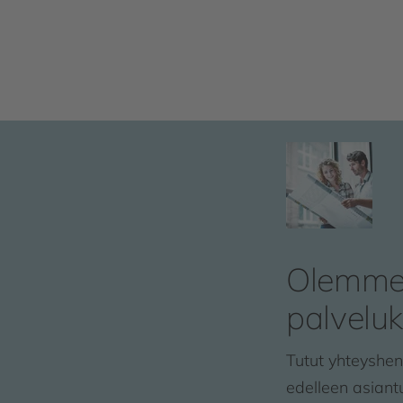
Olemm
palvelu
Tutut yhteyshenk
edelleen asian