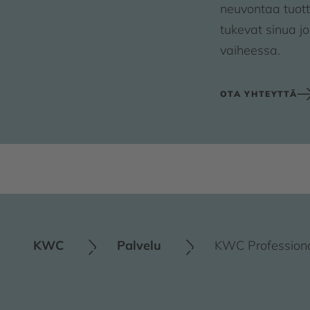
neuvontaa tuot
tukevat sinua j
vaiheessa.
OTA YHTEYTTÄ
KWC
Palvelu
KWC Professiona