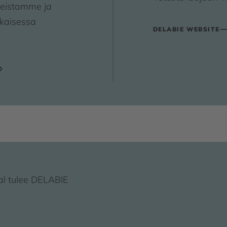
teistamme ja
okaisessa
DELABIE WEBSITE
l tulee DELABIE