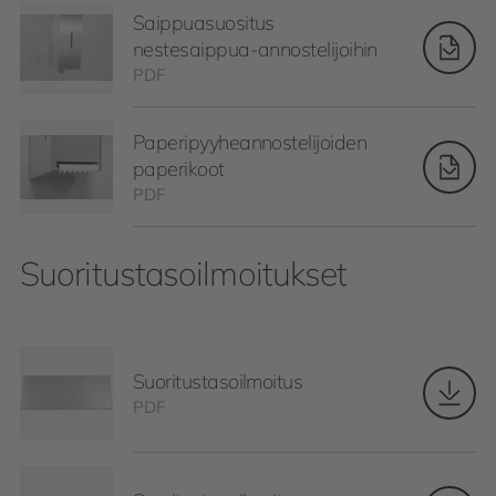
Saippuasuositus
nestesaippua-annostelijoihin
PDF
Paperipyyheannostelijoiden
paperikoot
PDF
Suoritustasoilmoitukset
Suoritustasoilmoitus
PDF