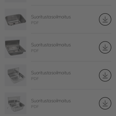
Suoritustasoilmoitus
PDF
Suoritustasoilmoitus
PDF
Suoritustasoilmoitus
PDF
Suoritustasoilmoitus
PDF