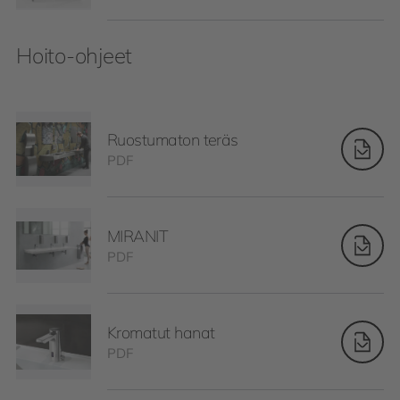
Hoito-ohjeet
Ruostumaton teräs
PDF
MIRANIT
PDF
Kromatut hanat
PDF