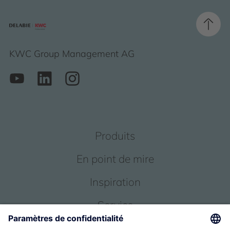
KWC Group Management AG
Produits
En point de mire
Inspiration
Service
Qui sommes-nous