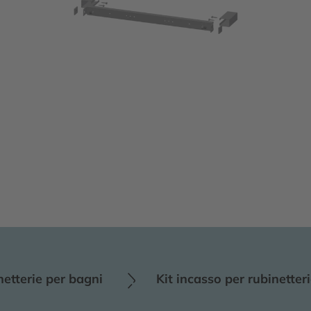
etterie per bagni
Kit incasso per rubinetter