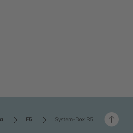
ia
F5
System-Box R5