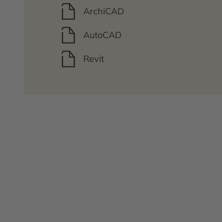
ArchiCAD
AutoCAD
Revit