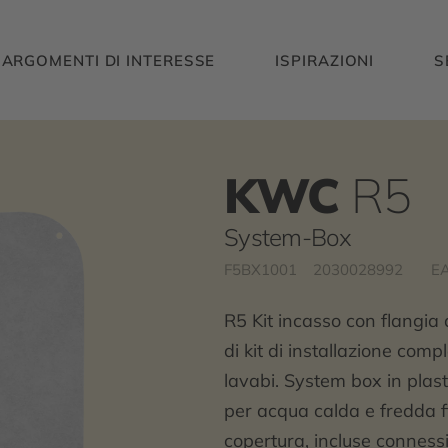
ARGOMENTI DI INTERESSE
ISPIRAZIONI
S
KWC
R5
System-Box
F5BX1001
2030028992
EA
R5 Kit incasso con flangia
di kit di installazione com
lavabi. System box in plas
per acqua calda e fredda fil
copertura, incluse connessi