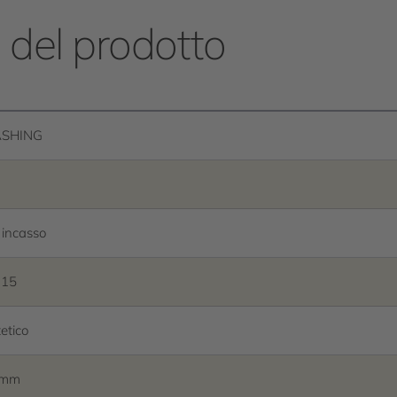
e del prodotto
SHING
 incasso
 15
tetico
 mm