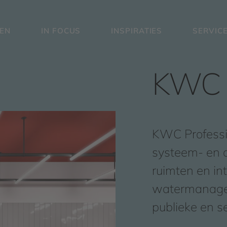
EN
IN FOCUS
INSPIRATIES
SERVIC
KWC P
KWC Professio
systeem- en o
ruimten en in
watermanage
publieke en s