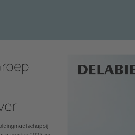
roep
ver
ldingmaatschappij
in augustus 2025 na