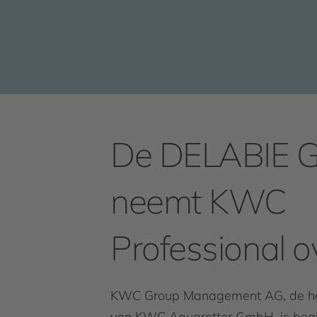
De DELABIE G
neemt KWC
Professional o
KWC Group Management AG, de ho
van KWC Aquarotter GmbH, is beg