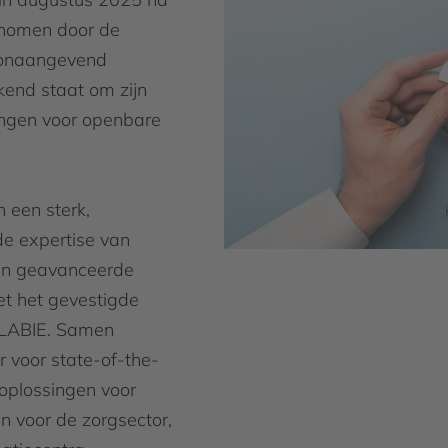
enomen door de
oonaangevend
ekend staat om zijn
ingen voor openbare
 een sterk,
de expertise van
an geavanceerde
et het gevestigde
ELABIE. Samen
 voor state-of-the-
oplossingen voor
en voor de zorgsector,