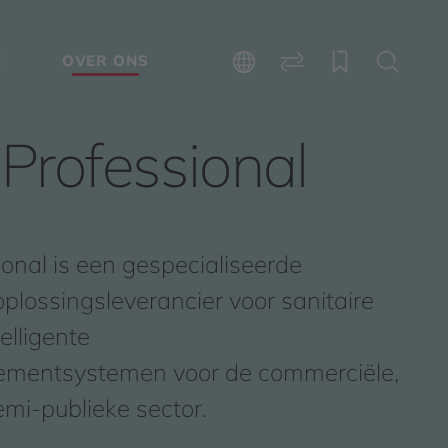
E
OVER ONS
rofessional
nal is een gespecialiseerde
plossingsleverancier voor sanitaire
telligente
mentsystemen voor de commerciële,
emi-publieke sector.