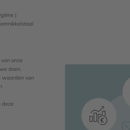
giëne |
roomnikkelstaal
t van onze
t we doen.
ze waarden van
n
p deze