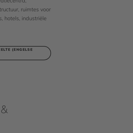
atiecentra,
ructuur, ruimtes voor
, hotels, industriële
ELTE (ENGELSE
 &