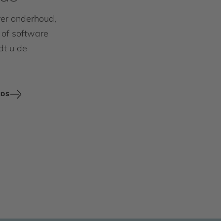
ver onderhoud,
n of software
dt u de
ADS