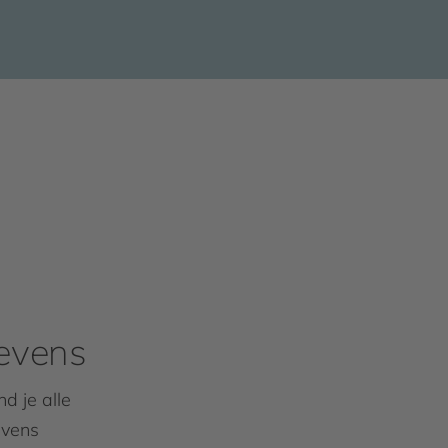
evens
d je alle
evens