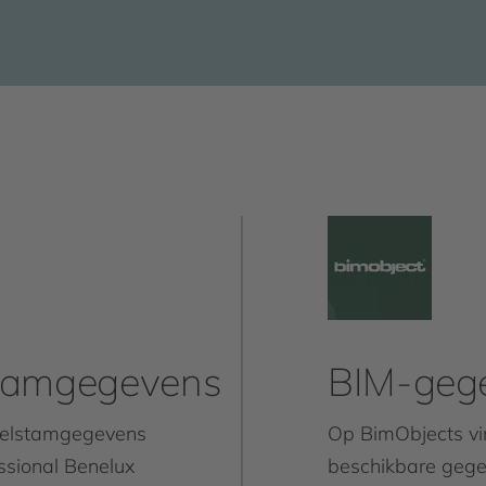
stamgegevens
BIM-geg
ikelstamgegevens
Op BimObjects vin
sional Benelux
beschikbare geg