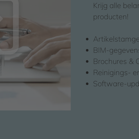
Krijg alle bel
producten!
Artikelstamg
BIM-gegeven
Brochures & C
Reinigings- e
Software-up