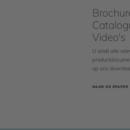
Brochure
Catalog
Video's
U vindt alle rel
productdocumen
op ons downloa
NAAR DE EPAPER