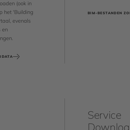
loaden (ook in
 het 'Building
BIM-BESTANDEN ZO
taal, evenals
 en
ingen.
RDATA
Service
Downloa