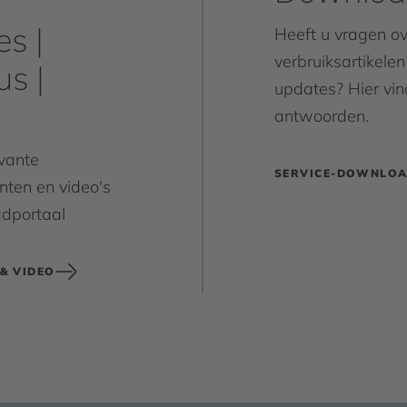
s |
Heeft u vragen o
verbruiksartikele
us |
updates? Hier vin
antwoorden.
evante
SERVICE-DOWNLO
ten en video's
dportaal
 & VIDEO