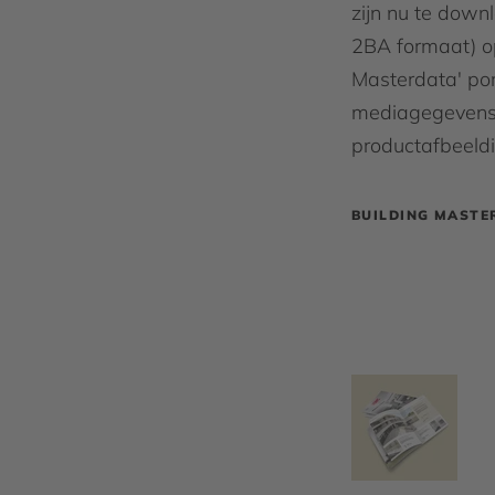
zijn nu te down
2BA formaat) op
Masterdata' por
mediagegevens
productafbeeld
BUILDING MASTE