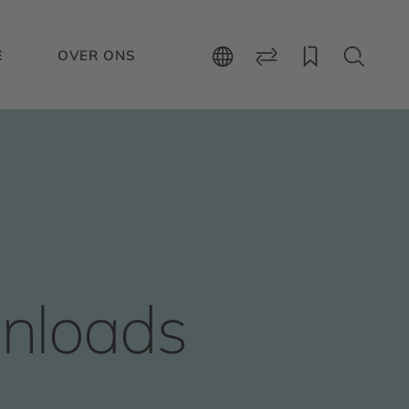
E
OVER ONS
nloads