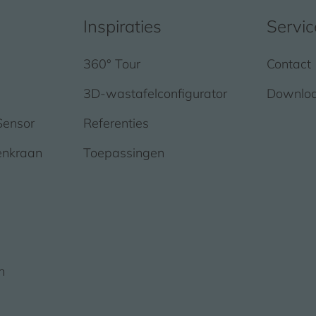
Inspiraties
Servic
360° Tour
Contact
3D-wastafelconfigurator
Downlo
Sensor
Referenties
enkraan
Toepassingen
n