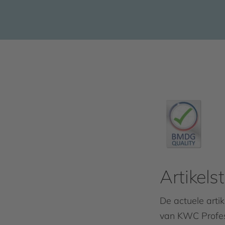
Artikel
De actuele art
van KWC Profes