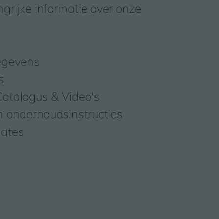
angrijke informatie over onze
egevens
s
atalogus & Video's
n onderhoudsinstructies
dates