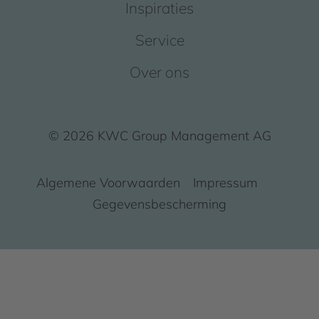
Inspiraties
Service
Over ons
© 2026 KWC Group Management AG
Algemene Voorwaarden
Impressum
Gegevensbescherming