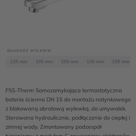
DŁUGOŚĆ WYLEWKI
135 mm
195 mm
255 mm
135 mm
255 mm
F5S-Therm Samozamykająca termostatyczna
bateria ścienna DN 15 do montażu natynkowego
z blokowaną obrotową wylewką, do umywalek.
Sterowana hydraulicznie, podłączenie do ciepłej i
zimnej wody. Zmontowany podzespół
higieniczny z modułem C zawierający elektronikę