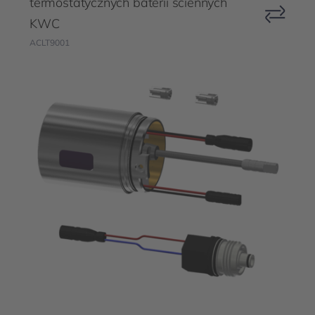
termostatycznych baterii ściennych
KWC
ACLT9001