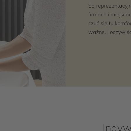
Są reprezentacyj
firmach i miejsca
czuć się tu komfo
ważne. I oczywiśc
Indyw