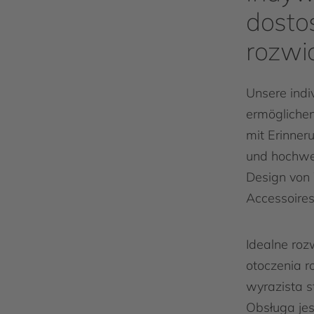
dost
rozwi
Unsere indi
ermöglichen
mit Erinner
und hoch­we
Design von
Accessoires
Idealne roz
otoczenia r
wyrazista st
Obsługa je