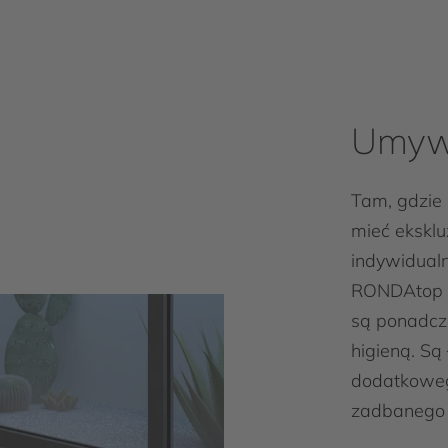
Umywa
Tam, gdzie
mieć ekskl
indywidual
RONDAtop i
są ponadcza
higieną. Są
dodatkowego
zadbanego 