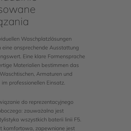
osowane
ązania
viduellen Waschplatzlö­sungen
 eine ansprechen­de Ausstattung
ungswert. Eine klare Formensprache
rtige Materialien bestimmen das
 Waschtischen, Armaturen und
 im professionellen Einsatz.
wiązanie do reprezentacyjnego
oboczego: zauważalna jest
ylistyka wszystkich baterii linii F5.
st komfortowa, zapewnione jest