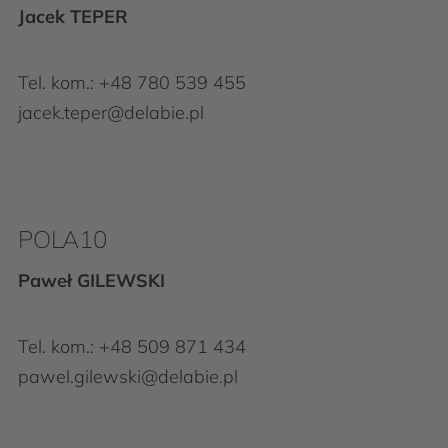
Jacek TEPER
Tel. kom.:
+48 780 539 455
jacek.teper@delabie.pl
POLA10
Paweł GILEWSKI
Tel. kom.:
+48 509 871 434
pawel.gilewski@delabie.pl