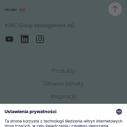
KWC Group Management AG
Produkty
Główne tematy
Inspiracje
Obsługa
O Nas