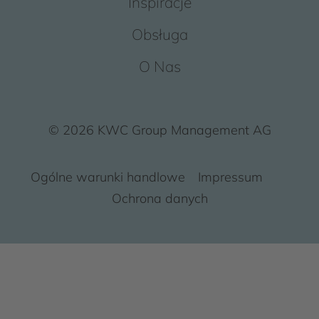
Inspiracje
Obsługa
O Nas
© 2026 KWC Group Management AG
Ogólne warunki handlowe
Impressum
Ochrona danych